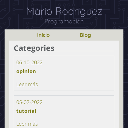
Mario Rodríguez
Programación
Inicio
Blog
Categories
06-10-2022
opinion
Leer más
05-02-2022
tutorial
Leer más