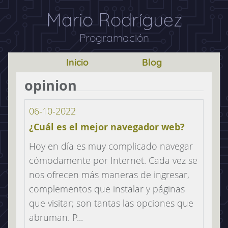
Mario Rodríguez
Programación
Inicio
Blog
opinion
06-10-2022
¿Cuál es el mejor navegador web?
Hoy en día es muy complicado navegar
cómodamente por Internet. Cada vez se
nos ofrecen más maneras de ingresar,
complementos que instalar y páginas
que visitar; son tantas las opciones que
abruman. P...