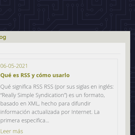
log
06-05-2021
Qué es RSS y cómo usarlo
Qué significa RSS RSS (por sus siglas en inglés:
“Really Simple Syndication”) es un formato,
basado en XML, hecho para difundir
información actualizada por Internet. La
primera especifica...
Leer más