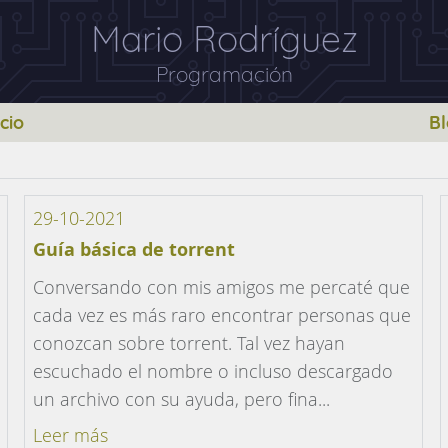
Mario Rodríguez
Programación
icio
B
29-10-2021
Guía básica de torrent
Conversando con mis amigos me percaté que
cada vez es más raro encontrar personas que
conozcan sobre torrent. Tal vez hayan
escuchado el nombre o incluso descargado
un archivo con su ayuda, pero fina...
Leer más