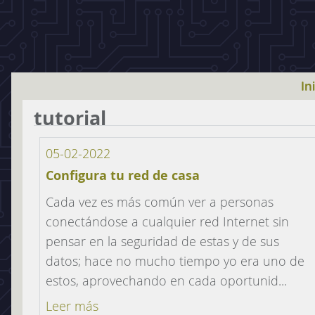
In
tutorial
05-02-2022
Configura tu red de casa
Cada vez es más común ver a personas
conectándose a cualquier red Internet sin
pensar en la seguridad de estas y de sus
datos; hace no mucho tiempo yo era uno de
estos, aprovechando en cada oportunid...
Leer más