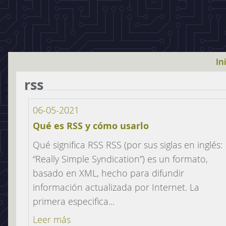
In
rss
06-05-2021
Qué es RSS y cómo usarlo
Qué significa RSS RSS (por sus siglas en inglés:
“Really Simple Syndication”) es un formato,
basado en XML, hecho para difundir
información actualizada por Internet. La
primera especifica...
Leer más