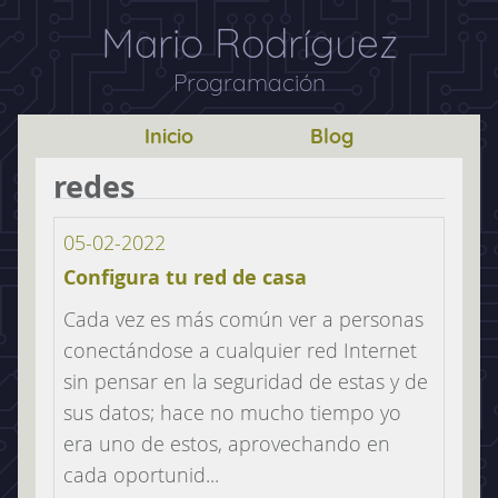
Mario Rodríguez
Programación
Inicio
Blog
redes
05-02-2022
Configura tu red de casa
Cada vez es más común ver a personas
conectándose a cualquier red Internet
sin pensar en la seguridad de estas y de
sus datos; hace no mucho tiempo yo
era uno de estos, aprovechando en
cada oportunid...