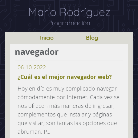
Mario Rodríguez
Programación
Inicio
Blog
navegador
06-10-2022
¿Cuál es el mejor navegador web?
Hoy en día es muy complicado navegar
cómodamente por Internet. Cada vez se
nos ofrecen más maneras de ingresar,
complementos que instalar y páginas
que visitar; son tantas las opciones que
abruman. P...